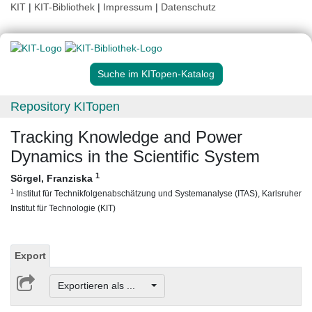
KIT
|
KIT-Bibliothek
|
Impressum
|
Datenschutz
Suche im KITopen-Katalog
Repository KITopen
Tracking Knowledge and Power
Dynamics in the Scientific System
1
Sörgel, Franziska
1
Institut für Technikfolgenabschätzung und Systemanalyse (ITAS), Karlsruher
Institut für Technologie (KIT)
Export
Exportieren als ...