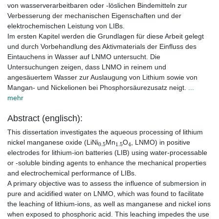
von wasserverarbeitbaren oder -löslichen Bindemitteln zur
Verbesserung der mechanischen Eigenschaften und der
elektrochemischen Leistung von LIBs.
Im ersten Kapitel werden die Grundlagen für diese Arbeit gelegt
und durch Vorbehandlung des Aktivmaterials der Einfluss des
Eintauchens in Wasser auf LNMO untersucht. Die
Untersuchungen zeigen, dass LNMO in reinem und
angesäuertem Wasser zur Auslaugung von Lithium sowie von
Mangan- und Nickelionen bei Phosphorsäurezusatz neigt.
...
mehr
Abstract (englisch):
This dissertation investigates the aqueous processing of lithium
0.5
1.5
4
nickel manganese oxide (LiNi
Mn
O
, LNMO) in positive
electrodes for lithium-ion batteries (LIB) using water-processable
or -soluble binding agents to enhance the mechanical properties
and electrochemical performance of LIBs.
A primary objective was to assess the influence of submersion in
pure and acidified water on LNMO, which was found to facilitate
the leaching of lithium-ions, as well as manganese and nickel ions
when exposed to phosphoric acid. This leaching impedes the use