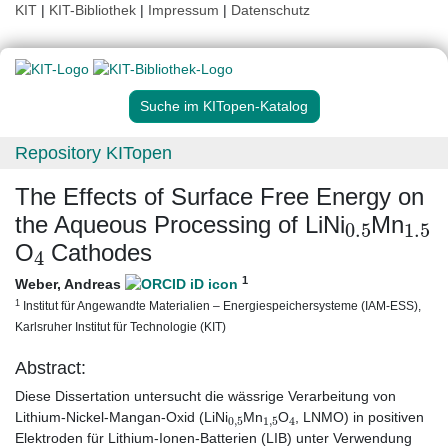
KIT
|
KIT-Bibliothek
|
Impressum
|
Datenschutz
Suche im KITopen-Katalog
Repository KITopen
The Effects of Surface Free Energy on
0.5
1.5
the Aqueous Processing of LiNi
Mn
4
O
Cathodes
1
Weber, Andreas
1
Institut für Angewandte Materialien – Energiespeichersysteme (IAM-ESS),
Karlsruher Institut für Technologie (KIT)
Abstract:
Diese Dissertation untersucht die wässrige Verarbeitung von
0
,
5
1
,
5
4
Lithium-Nickel-Mangan-Oxid (LiNi
Mn
O
, LNMO) in positiven
Elektroden für Lithium-Ionen-Batterien (LIB) unter Verwendung