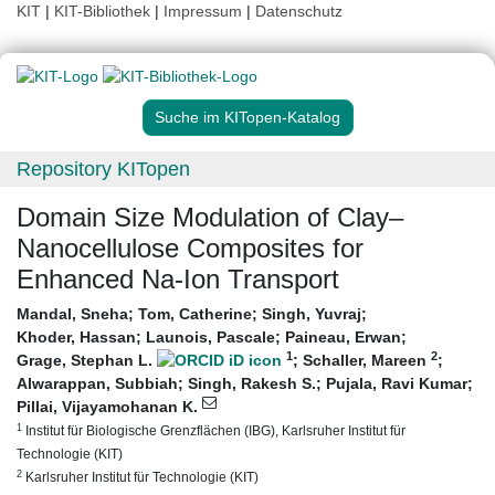
KIT
|
KIT-Bibliothek
|
Impressum
|
Datenschutz
Suche im KITopen-Katalog
Repository KITopen
Domain Size Modulation of Clay–
Nanocellulose Composites for
Enhanced Na-Ion Transport
Mandal, Sneha
;
Tom, Catherine
;
Singh, Yuvraj
;
Khoder, Hassan
;
Launois, Pascale
;
Paineau, Erwan
;
1
2
Grage, Stephan L.
;
Schaller, Mareen
;
Alwarappan, Subbiah
;
Singh, Rakesh S.
;
Pujala, Ravi Kumar
;
Pillai, Vijayamohanan K.
1
Institut für Biologische Grenzflächen (IBG), Karlsruher Institut für
Technologie (KIT)
2
Karlsruher Institut für Technologie (KIT)