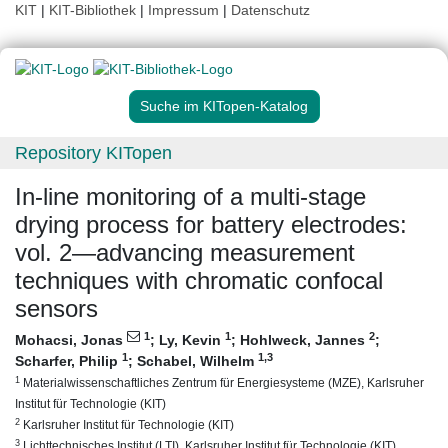
KIT
|
KIT-Bibliothek
|
Impressum
|
Datenschutz
Suche im KITopen-Katalog
Repository KITopen
In-line monitoring of a multi-stage
drying process for battery electrodes:
vol. 2—advancing measurement
techniques with chromatic confocal
sensors
1
1
2
Mohacsi, Jonas
;
Ly, Kevin
;
Hohlweck, Jannes
;
1
1
,3
Scharfer, Philip
;
Schabel, Wilhelm
1
Materialwissenschaftliches Zentrum für Energiesysteme (MZE), Karlsruher
Institut für Technologie (KIT)
2
Karlsruher Institut für Technologie (KIT)
3
Lichttechnisches Institut (LTI), Karlsruher Institut für Technologie (KIT)