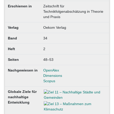
Erschienen in
Zeitschrift für
Technikfolgenabschätzung in Theorie
und Praxis
Verlag
Oekom Verlag
Band
34
Heft
2
Seiten
48–53
Nachgewiesen in
OpenAlex
Dimensions
Scopus
Globale Ziele für
nachhaltige
Entwicklung