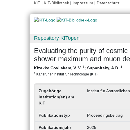
KIT
|
KIT-Bibliothek
|
Impressum
|
Datenschutz
Repository KITopen
Evaluating the purity of cosmic
shower maximum and muon dens
1
1
Kizakke Covilakam, V. V.
;
Supanitsky, A.D.
1
Karlsruher Institut für Technologie (KIT)
Zugehörige
Institut für Astroteilche
Institution(en) am
KIT
Publikationstyp
Proceedingsbeitrag
Publikationsjahr
2025