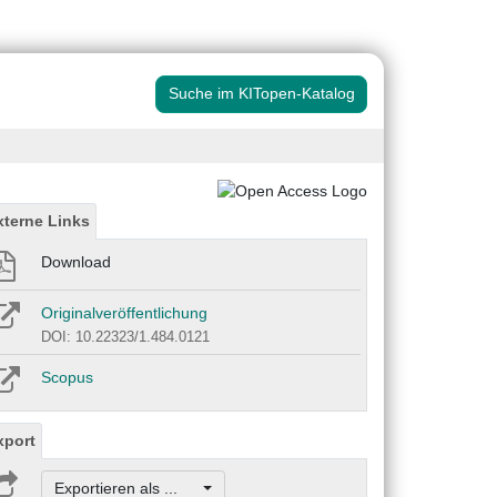
Suche im KITopen-Katalog
xterne Links
Download
Originalveröffentlichung
DOI: 10.22323/1.484.0121
Scopus
xport
Exportieren als ...