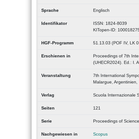
Sprache
Englisch
Identifikator
ISSN: 1824-8039
KITopen-ID: 10001827
HGF-Programm
51.13.03 (POF IV, LK 
Erschienen in
Proceedings of 7th Int
(UHECR2024). Ed.: I. Al
Veranstaltung
7th International Sym
Malargue, Argentinien,
Verlag
Scuola Internazionale S
Seiten
121
Serie
Proceedings of Science
Nachgewiesen in
Scopus