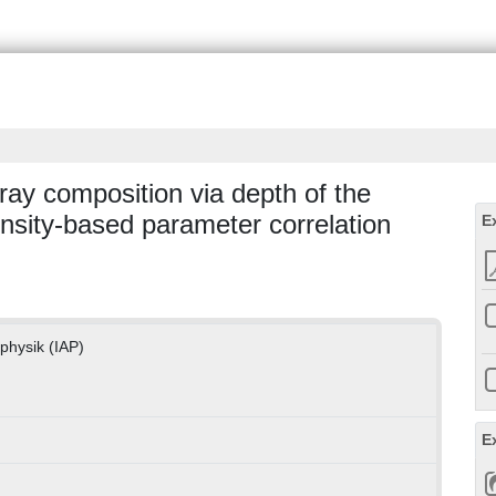
 ray composition via depth of the
ity-based parameter correlation
E
nphysik (IAP)
E