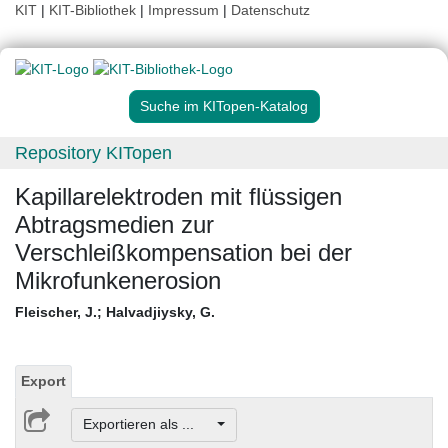
KIT
|
KIT-Bibliothek
|
Impressum
|
Datenschutz
Suche im KITopen-Katalog
Repository KITopen
Kapillarelektroden mit flüssigen
Abtragsmedien zur
Verschleißkompensation bei der
Mikrofunkenerosion
Fleischer, J.
;
Halvadjiysky, G.
Export
Exportieren als ...