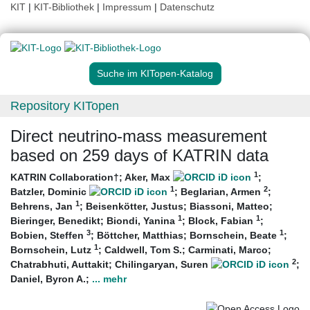
KIT
|
KIT-Bibliothek
|
Impressum
|
Datenschutz
Suche im KITopen-Katalog
Repository KITopen
Direct neutrino-mass measurement
based on 259 days of KATRIN data
1
KATRIN Collaboration†
;
Aker, Max
;
1
2
Batzler, Dominic
;
Beglarian, Armen
;
1
Behrens, Jan
;
Beisenkötter, Justus
;
Biassoni, Matteo
;
1
1
Bieringer, Benedikt
;
Biondi, Yanina
;
Block, Fabian
;
3
1
Bobien, Steffen
;
Böttcher, Matthias
;
Bornschein, Beate
;
1
Bornschein, Lutz
;
Caldwell, Tom S.
;
Carminati, Marco
;
2
Chatrabhuti, Auttakit
;
Chilingaryan, Suren
;
Daniel, Byron A.
;
... mehr