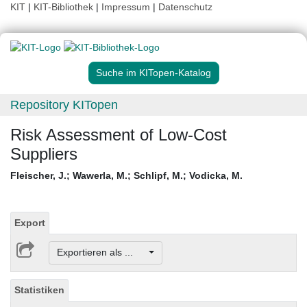
KIT
|
KIT-Bibliothek
|
Impressum
|
Datenschutz
Suche im KITopen-Katalog
Repository KITopen
Risk Assessment of Low-Cost
Suppliers
Fleischer, J.
;
Wawerla, M.
;
Schlipf, M.
;
Vodicka, M.
Export
Exportieren als ...
Statistiken