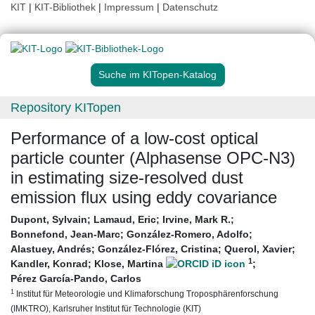
KIT
|
KIT-Bibliothek
|
Impressum
|
Datenschutz
Suche im KITopen-Katalog
Repository KITopen
Performance of a low-cost optical
particle counter (Alphasense OPC-N3)
in estimating size-resolved dust
emission flux using eddy covariance
Dupont, Sylvain
;
Lamaud, Eric
;
Irvine, Mark R.
;
Bonnefond, Jean-Marc
;
González-Romero, Adolfo
;
Alastuey, Andrés
;
González-Flórez, Cristina
;
Querol, Xavier
;
1
Kandler, Konrad
;
Klose, Martina
;
Pérez García-Pando, Carlos
1
Institut für Meteorologie und Klimaforschung Troposphärenforschung
(IMKTRO), Karlsruher Institut für Technologie (KIT)