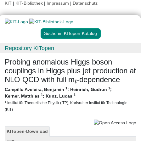
KIT
|
KIT-Bibliothek
|
Impressum
|
Datenschutz
Suche im KITopen-Katalog
Repository KITopen
Probing anomalous Higgs boson
couplings in Higgs plus jet production at
t
NLO QCD with full m
-dependence
1
1
Campillo Aveleira, Benjamin
;
Heinrich, Gudrun
;
1
1
Kerner, Matthias
;
Kunz, Lucas
1
Institut für Theoretische Physik (ITP), Karlsruher Institut für Technologie
(KIT)
KITopen-Download