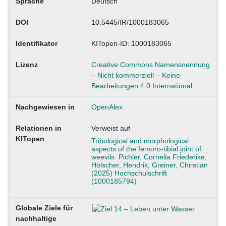
Sprache
Deutsch
DOI
10.5445/IR/1000183065
Identifikator
KITopen-ID: 1000183065
Lizenz
Creative Commons Namensnennung
– Nicht kommerziell – Keine
Bearbeitungen 4.0 International
Nachgewiesen in
OpenAlex
Relationen in
Verweist auf
KITopen
Tribological and morphological
aspects of the femoro-tibial joint of
weevils. Pichler, Cornelia Friederike;
Hölscher, Hendrik; Greiner, Christian
(2025) Hochschulschrift
(1000185794)
Globale Ziele für
nachhaltige