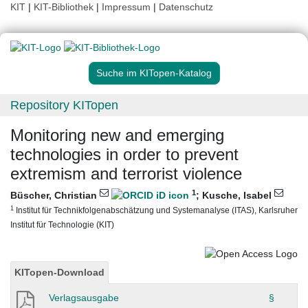
KIT
|
KIT-Bibliothek
|
Impressum
|
Datenschutz
Suche im KITopen-Katalog
Repository KITopen
Monitoring new and emerging
technologies in order to prevent
extremism and terrorist violence
1
Büscher, Christian
;
Kusche, Isabel
1
Institut für Technikfolgenabschätzung und Systemanalyse (ITAS), Karlsruher
Institut für Technologie (KIT)
KITopen-Download
Verlagsausgabe
§