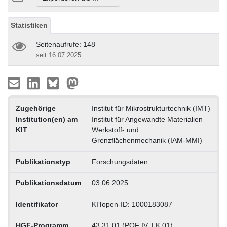
Statistiken
Seitenaufrufe: 148
seit 16.07.2025
Zugehörige
Institut für Mikrostrukturtechnik (IMT)
Institution(en) am
Institut für Angewandte Materialien –
KIT
Werkstoff- und
Grenzflächenmechanik (IAM-MMI)
Publikationstyp
Forschungsdaten
Publikationsdatum
03.06.2025
Identifikator
KITopen-ID: 1000183087
HGF-Programm
43.31.01 (POF IV, LK 01)