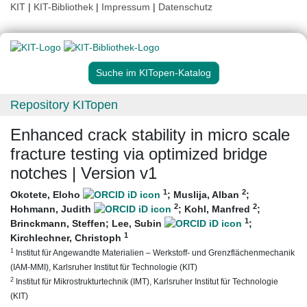
KIT
|
KIT-Bibliothek
|
Impressum
|
Datenschutz
Suche im KITopen-Katalog
Repository KITopen
Enhanced crack stability in micro scale
fracture testing via optimized bridge
notches | Version v1
1
2
Okotete, Eloho
;
Muslija, Alban
;
2
2
Hohmann, Judith
;
Kohl, Manfred
;
1
Brinckmann, Steffen
;
Lee, Subin
;
1
Kirchlechner, Christoph
1
Institut für Angewandte Materialien – Werkstoff- und Grenzflächenmechanik
(IAM-MMI), Karlsruher Institut für Technologie (KIT)
2
Institut für Mikrostrukturtechnik (IMT), Karlsruher Institut für Technologie
(KIT)