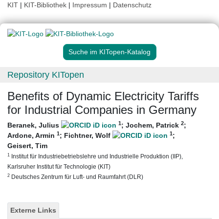
KIT
|
KIT-Bibliothek
|
Impressum
|
Datenschutz
Suche im KITopen-Katalog
Repository KITopen
Benefits of Dynamic Electricity Tariffs
for Industrial Companies in Germany
1
2
Beranek, Julius
;
Jochem, Patrick
;
1
1
Ardone, Armin
;
Fichtner, Wolf
;
Geisert, Tim
1
Institut für Industriebetriebslehre und Industrielle Produktion (IIP),
Karlsruher Institut für Technologie (KIT)
2
Deutsches Zentrum für Luft- und Raumfahrt (DLR)
Externe Links