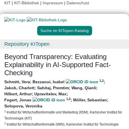
KIT
|
KIT-Bibliothek
|
Impressum
|
Datenschutz
Suche im KITopen-Katalog
Repository KITopen
Beyond Transparency: Evaluating
Explainability in AI-Supported Fact-
Checking
1
,2
Schmitt, Vera
;
Bezzaoui, Isabel
;
Jakob, Charlott
;
Sahitaj, Premtim
;
Wang, Qianli
;
Hilbert, Arthur
;
Upravitelev, Max
;
1
,2
Fegert, Jonas
;
Möller, Sebastian
;
Solopova, Veronika
1
Institut für Wirtschaftsinformatik und Marketing (IISM), Karlsruher Institut für
Technologie (KIT)
2
Institut für Wirtschaftsinformatik (WIN), Karlsruher Institut für Technologie