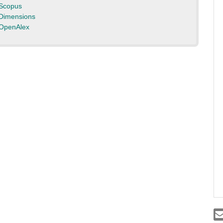
Scopus
Dimensions
OpenAlex