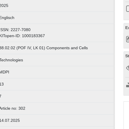
2025
Englisch
E
ISSN: 2227-7080
KITopen-ID: 1000183367
38.02.02 (POF IV, LK 01) Components and Cells
S
Technologies
MDPI
13
7
Article no: 302
14.07.2025