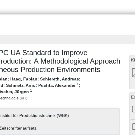
OPC UA Standard to Improve
l Production: A Methodological Approach
K
geneous Production Environments
bian
;
Haag, Fabian
;
Schlereth, Andreas
;
1
id
;
Schmetz, Arno
;
Puchta, Alexander
;
1
ischer, Jürgen
E
 Technologie (KIT)
Institut für Produktionstechnik (WBK)
Zeitschriftenaufsatz