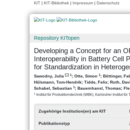
KIT
|
KIT-Bibliothek
|
Impressum
|
Datenschutz
Repository KITopen
Developing a Concept for an 
Interoperability in Battery Cel
for Standardization in Hetero
1
1
Sawodny, Julia
;
Otte, Simon
;
Böttinger, Fa
Hülsmann, Tom-Hendrik
;
Tidde, Felix
;
Roth, Dav
1
Schabel, Sebastian
;
Bauernhansl, Thomas
;
Fle
1
Institut für Produktionstechnik (WBK), Karlsruher Institut für
Zugehörige Institution(en) am KIT
Publikationstyp