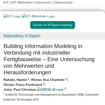
KIT
|
KIT-Bibliothek
|
Impressum
|
Datenschutz
Suche im KITopen-Katalog
Repository KITopen
Building Information Modeling in
Verbindung mit industrieller
Fertigbauweise – Eine Untersuchung
von Mehrwerten und
Herausforderungen
1
1
Rahebi, Hamid
;
Römer, Eva Charlotte
;
1
Gloser, Franz-Ferdinand
;
1
John, Paul Christian
1
Institut für Technologie und Management im Baubetrieb (TMB), Karlsruher
Institut für Technologie (KIT)