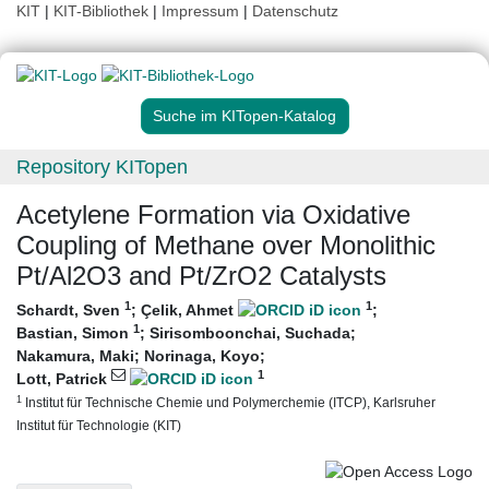
KIT
|
KIT-Bibliothek
|
Impressum
|
Datenschutz
Suche im KITopen-Katalog
Repository KITopen
Acetylene Formation via Oxidative
Coupling of Methane over Monolithic
Pt/Al2O3 and Pt/ZrO2 Catalysts
1
1
Schardt, Sven
;
Çelik, Ahmet
;
1
Bastian, Simon
;
Sirisomboonchai, Suchada
;
Nakamura, Maki
;
Norinaga, Koyo
;
1
Lott, Patrick
1
Institut für Technische Chemie und Polymerchemie (ITCP), Karlsruher
Institut für Technologie (KIT)