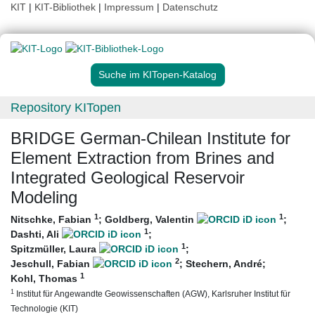
KIT
|
KIT-Bibliothek
|
Impressum
|
Datenschutz
Suche im KITopen-Katalog
Repository KITopen
BRIDGE German-Chilean Institute for
Element Extraction from Brines and
Integrated Geological Reservoir
Modeling
1
1
Nitschke, Fabian
;
Goldberg, Valentin
;
1
Dashti, Ali
;
1
Spitzmüller, Laura
;
2
Jeschull, Fabian
;
Stechern, André
;
1
Kohl, Thomas
1
Institut für Angewandte Geowissenschaften (AGW), Karlsruher Institut für
Technologie (KIT)