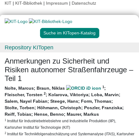
KIT
|
KIT-Bibliothek
|
Impressum
|
Datenschutz
Suche im KITopen-Katalog
Repository KITopen
Anmerkungen zu Sicherheit und
Risiken autonomer Straßenfahrzeuge –
Teil 1
1
Nolte, Marcus
;
Braun, Niklas
;
2
Fleischer, Torsten
;
Kolarova, Viktoriya
;
Loba, Marvin
;
Salem, Nayel Fabian
;
Steege, Hans
;
Form, Thomas
;
Stolte, Torben
;
Höhmann, Christoph
;
Poszler, Franziska
;
Reiff, Tobias
;
Hense, Benno
;
Maurer, Markus
1
Institut für Industriebetriebslehre und Industrielle Produktion (IIP),
Karlsruher Institut für Technologie (KIT)
2
Institut für Technikfolgenabschätzung und Systemanalyse (ITAS), Karlsruher