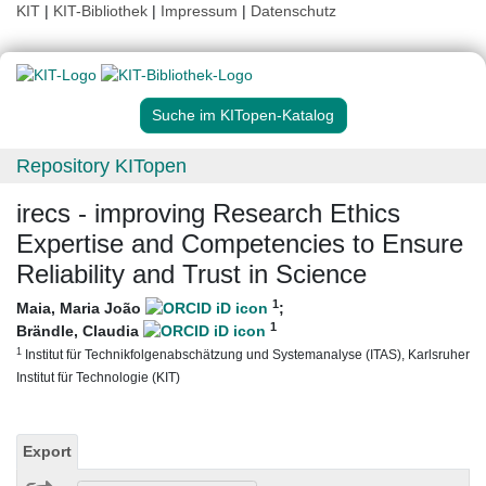
KIT
|
KIT-Bibliothek
|
Impressum
|
Datenschutz
Suche im KITopen-Katalog
Repository KITopen
irecs - improving Research Ethics
Expertise and Competencies to Ensure
Reliability and Trust in Science
1
Maia, Maria João
;
1
Brändle, Claudia
1
Institut für Technikfolgenabschätzung und Systemanalyse (ITAS), Karlsruher
Institut für Technologie (KIT)
Export