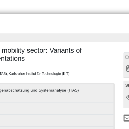
obility sector: Variants of
entations
E
S), Karlsruher Institut für Technologie (KIT)
S
folgenabschätzung und Systemanalyse (ITAS)