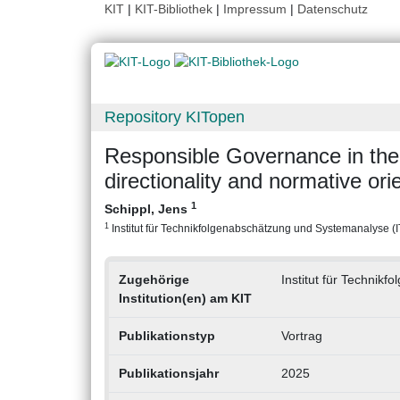
KIT
|
KIT-Bibliothek
|
Impressum
|
Datenschutz
Repository KITopen
Responsible Governance in the m
directionality and normative ori
1
Schippl, Jens
1
Institut für Technikfolgenabschätzung und Systemanalyse (ITA
Zugehörige
Institut für Technik
Institution(en) am KIT
Publikationstyp
Vortrag
Publikationsjahr
2025