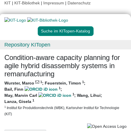
KIT
|
KIT-Bibliothek
|
Impressum
|
Datenschutz
Suche im KITopen-Katalog
Repository KITopen
Condition-aware capacity planning for
agile hybrid disassembly systems in
remanufacturing
1
1
Wurster, Marco
;
Feuerstein, Timon
;
1
Bail, Finn
;
1
May, Marvin Carl
;
Wang, Lihui
;
1
Lanza, Gisela
1
Institut für Produktionstechnik (WBK), Karlsruher Institut für Technologie
(KIT)