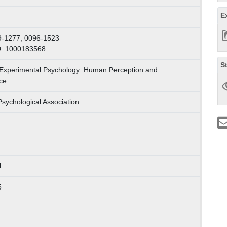
E
9-1277, 0096-1523
D: 1000183568
S
 Experimental Psychology: Human Perception and
ce
sychological Association
4
5