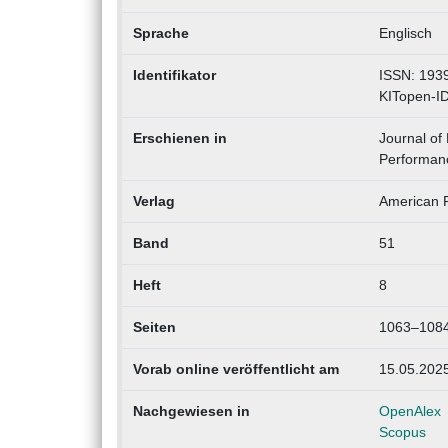
Sprache
Englisch
Identifikator
ISSN: 193
KITopen-I
Erschienen in
Journal of
Performan
Verlag
American P
Band
51
Heft
8
Seiten
1063–108
Vorab online veröffentlicht am
15.05.202
Nachgewiesen in
OpenAlex
Scopus