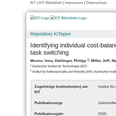
KIT
|
KIT-Bibliothek
|
Impressum
|
Datenschutz
Repository KITopen
Identifying individual cost-bala
task switching
1
Monno, Irina
;
Dahlinger, Philipp
;
Miller, Jeff
;
Ne
1
Karlsruher Institut für Technologie (KIT)
2
Institut für Anthropomatik und Robotik (IAR), Karlsruher Insti
Zugehörige Institution(en) am
Institut fü
KIT
Publikationstyp
Zeitschrift
Publikationsjahr
2025