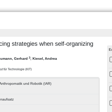
ncing strategies when self-organizing
E
2
umann, Gerhard
;
Kiesel, Andrea
tut für Technologie (KIT)
r Anthropomatik und Robotik (IAR)
enaufsatz