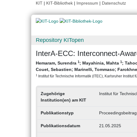
KIT
|
KIT-Bibliothek
|
Impressum
|
Datenschutz
Repository KITopen
InterA-ECC: Interconnect-Awa
1
1
Hemaram, Surendra
;
Mayahinia, Mahta
;
Tahoo
Couet, Sebastien
;
Marinelli, Tommaso
;
Farokhne
1
Institut für Technische Informatik (ITEC), Karlsruher Institut 
Zugehörige
Institut für Technis
Institution(en) am KIT
Publikationstyp
Proceedingsbeitrag
Publikationsdatum
21.05.2025