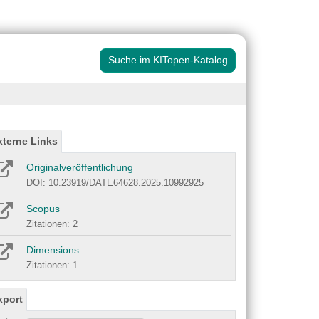
Suche im KITopen-Katalog
xterne Links
Originalveröffentlichung
DOI: 10.23919/DATE64628.2025.10992925
Scopus
Zitationen: 2
Dimensions
Zitationen: 1
xport