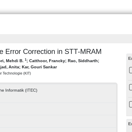
re Error Correction in STT-MRAM
E
1
ri, Mehdi B.
;
Catthoor, Francky
;
Rao, Siddharth
;
jad, Anita
;
Kar, Gouri Sankar
für Technologie (KIT)
che Informatik (ITEC)
E