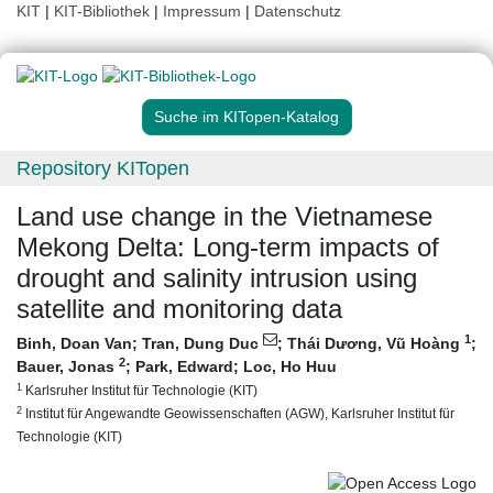
KIT
|
KIT-Bibliothek
|
Impressum
|
Datenschutz
Suche im KITopen-Katalog
Repository KITopen
Land use change in the Vietnamese
Mekong Delta: Long-term impacts of
drought and salinity intrusion using
satellite and monitoring data
1
Binh, Doan Van
;
Tran, Dung Duc
;
Thái Dương, Vũ Hoàng
;
2
Bauer, Jonas
;
Park, Edward
;
Loc, Ho Huu
1
Karlsruher Institut für Technologie (KIT)
2
Institut für Angewandte Geowissenschaften (AGW), Karlsruher Institut für
Technologie (KIT)