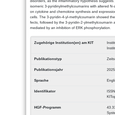
disorders, as the inflammatory hypothesis suggests
isomeric 3-pyridinylmethylcoumarins with altered N-a
on cytokine and chemokine synthesis and expression
cells. The 3-pyridin-4-yl-methylcoumarin showed the
fects, followed by the 3-pyridin-2-ylmethylcoumarin
mediated by an inhibition of ERK phosphorylation.
Zugehörige Institution(en) am KIT
Inst
Insti
Publikationstyp
Zeits
Publikationsjahr
2025
Sprache
Engl
Identifikator
ISSN
KITo
HGF-Programm
43.33
Syst