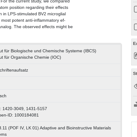
. For the current study, we compared
tom position regarding their effects
 in LPS-stimulated BV2 microglial
 most potent anti-inflammatory ef-
 analog. The observed effects might be
E
itut für Biologische und Chemische Systeme (IBCS)
tut für Organische Chemie (IOC)
chriftenaufsatz
S
isch
: 1420-3049, 1431-5157
pen-ID: 1000184081
.11 (POF IV, LK 01) Adaptive and Bioinstructive Materials
ems