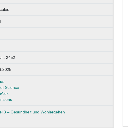
cules
I
Nr.: 2452
6.2025
us
of Science
Alex
nsions