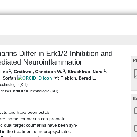
rins Differ in Erk1/2-Inhibition and
ediated Neuroinflammation
K
1
2
1
oline
;
Grathwol, Christoph W.
;
Struchtrup, Nora
;
1
,2
, Stefan
;
Fiebich, Bernd L.
 Technologie (KIT)
ruher Institut für Technologie (KIT)
E
ffects and have been estab-
rmore, some coumarins can promote
nd dual target coumarins have been syn-
 in the treatment of neuropsychiatric