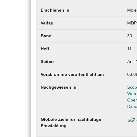
Erschienen in
Mole
Verlag
MDP
Band
30
Heft
11
Seiten
Art.-
Vorab online veröffentlicht am
03.0
Nachgewiesen in
Scop
Web 
Open
Dime
Globale Ziele für nachhaltige
Entwicklung