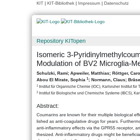
KIT
|
KIT-Bibliothek
|
Impressum
|
Datenschutz
Repository KITopen
Isomeric 3-Pyridinylmethylcouma
Modulation of BV2 Microglia-M
Schulzki, Rami
;
Apweiler, Matthias
;
Röttger, Car
1
Abou El Mirate, Sophia
;
Normann, Claus
;
Bräse
1
Institut für Organische Chemie (IOC), Karlsruher Institut für
2
Institut für Biologische und Chemische Systeme (IBCS), Karls
Abstract:
Coumarins are known for their multiple biological e
lished as anti-coagulative drugs for years. Furthe
anti-inflammatory effects via the GPR55 receptor, a
thesized. Anti-inflammatory drugs might be beneficial