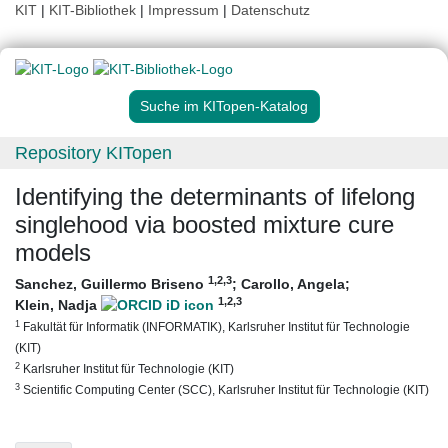
KIT
|
KIT-Bibliothek
|
Impressum
|
Datenschutz
Suche im KITopen-Katalog
Repository KITopen
Identifying the determinants of lifelong
singlehood via boosted mixture cure
models
1
,2
,3
Sanchez, Guillermo Briseno
;
Carollo, Angela
;
1
,2
,3
Klein, Nadja
1
Fakultät für Informatik (INFORMATIK), Karlsruher Institut für Technologie
(KIT)
2
Karlsruher Institut für Technologie (KIT)
3
Scientific Computing Center (SCC), Karlsruher Institut für Technologie (KIT)