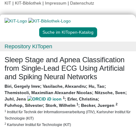
KIT
|
KIT-Bibliothek
|
Impressum
|
Datenschutz
Suche im KITopen-Katalog
Repository KITopen
Sleep Stage and Apnea Classification
from Single-Lead ECG Using Artificial
and Spiking Neural Networks
Biri, Gergely Imre
;
Vasilache, Alexandru
;
Hu, Tao
;
Themistocli, Maximilian Alexander Nicolas
;
Nitzsche, Sven
;
1
Juhl, Jens
;
Erler, Christina
;
1
2
Fuhrhop, Silvester
;
Stork, Wilhelm
;
Becker, Juergen
1
Institut für Technik der Informationsverarbeitung (ITIV), Karlsruher Institut für
Technologie (KIT)
2
Karlsruher Institut für Technologie (KIT)