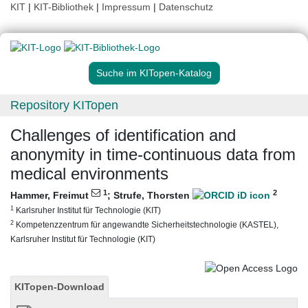
KIT
|
KIT-Bibliothek
|
Impressum
|
Datenschutz
Suche im KITopen-Katalog
Repository KITopen
Challenges of identification and
anonymity in time-continuous data from
medical environments
1
2
Hammer, Freimut
;
Strufe, Thorsten
1
Karlsruher Institut für Technologie (KIT)
2
Kompetenzzentrum für angewandte Sicherheitstechnologie (KASTEL),
Karlsruher Institut für Technologie (KIT)
KITopen-Download