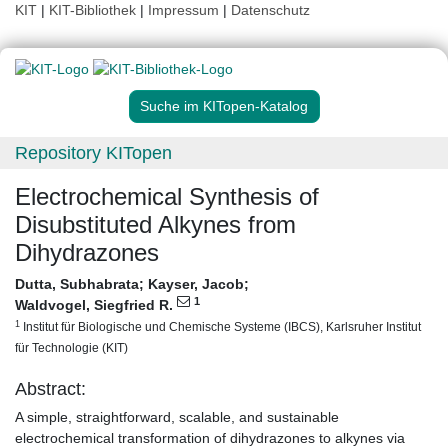
KIT
|
KIT-Bibliothek
|
Impressum
|
Datenschutz
Suche im KITopen-Katalog
Repository KITopen
Electrochemical Synthesis of
Disubstituted Alkynes from
Dihydrazones
Dutta, Subhabrata
;
Kayser, Jacob
;
1
Waldvogel, Siegfried R.
1
Institut für Biologische und Chemische Systeme (IBCS), Karlsruher Institut
für Technologie (KIT)
Abstract:
A simple, straightforward, scalable, and sustainable
electrochemical transformation of dihydrazones to alkynes via