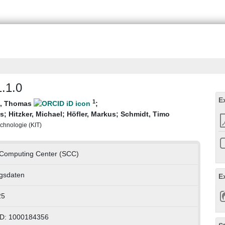
.1.0
E
1
l, Thomas
;
as
;
Hitzker, Michael
;
Höfler, Markus
;
Schmidt, Timo
echnologie (KIT)
c Computing Center (SCC)
gsdaten
E
25
ID: 1000184356