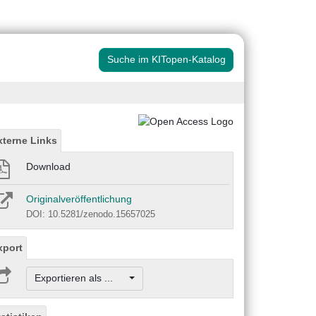
Suche im KITopen-Katalog
xterne Links
Download
Originalveröffentlichung
DOI: 10.5281/zenodo.15657025
xport
Exportieren als ...