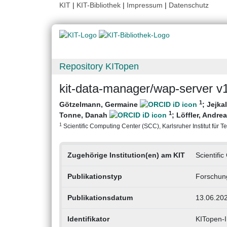
KIT
|
KIT-Bibliothek
|
Impressum
|
Datenschutz
Repository KITopen
kit-data-manager/wap-server v1
1
Götzelmann, Germaine
;
Jejka
1
Tonne, Danah
;
Löffler, Andre
1
Scientific Computing Center (SCC), Karlsruher Institut für T
Zugehörige Institution(en) am KIT
Scientifi
Publikationstyp
Forschun
Publikationsdatum
13.06.20
Identifikator
KITopen-