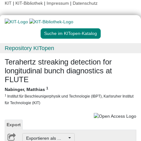
KIT
|
KIT-Bibliothek
|
Impressum
|
Datenschutz
Suche im KITopen-Katalog
Repository KITopen
Terahertz streaking detection for
longitudinal bunch diagnostics at
FLUTE
1
Nabinger, Matthias
1
Institut für Beschleunigerphysik und Technologie (IBPT), Karlsruher Institut
für Technologie (KIT)
Export
Exportieren als ...