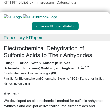
KIT
|
KIT-Bibliothek
|
Impressum
|
Datenschutz
Suche im KITopen-Katalog
Repository KITopen
Electrochemical Dehydration of
Sulfonic Acids to Their Anhydrides
Lunghi, Enrico
;
Koten, Annemijn M. van
;
1
,2
Schneider, Johannes
;
Waldvogel, Siegfried R.
1
Karlsruher Institut für Technologie (KIT)
2
Institut für Biologische und Chemische Systeme (IBCS), Karlsruher Institut
für Technologie (KIT)
Abstract:
We developed an electrochemical method for sulfonic anhydride
synthesis and one-pot derivatization into sulfonamides and