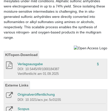
mesylates under mild conditions. Aliphatic sulfonic anhydrides
were electrogenerated in up to a 74% yield. Since isolating these
moisture-sensitive intermediates is challenging, the in situ-
generated sulfonic anhydrides were directly converted into
sulfonamides or alkyl sulfonates using amines or alcohols,
respectively. This scalable process enables the synthesis of
various nitrogen- and oxygen-based products in the multigram
range.
KITopen-Download
Verlagsausgabe
§
DOI: 10.5445/IR/1000184387
Veröffentlicht am 01.09.2025
Externe Links
Originalveröffentlichung
DOI: 10.1021/acs.joc.5c01155
Scopus