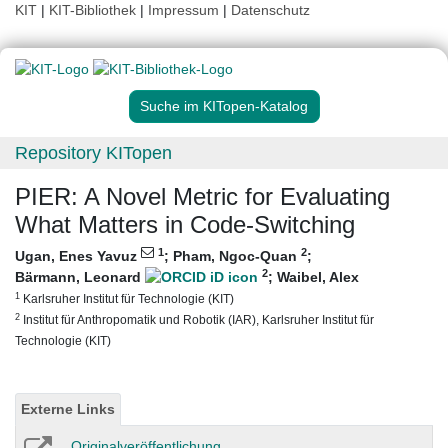
KIT
|
KIT-Bibliothek
|
Impressum
|
Datenschutz
Suche im KITopen-Katalog
Repository KITopen
PIER: A Novel Metric for Evaluating
What Matters in Code-Switching
1
2
Ugan, Enes Yavuz
;
Pham, Ngoc-Quan
;
2
Bärmann, Leonard
;
Waibel, Alex
1
Karlsruher Institut für Technologie (KIT)
2
Institut für Anthropomatik und Robotik (IAR), Karlsruher Institut für
Technologie (KIT)
Externe Links
Originalveröffentlichung