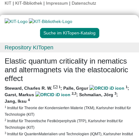
KIT
|
KIT-Bibliothek
|
Impressum
|
Datenschutz
Suche im KITopen-Katalog
Repository KITopen
Elastic quantum criticality in nematics
and altermagnets via the elastocaloric
effect
1
1
Steward, Charles R. W.
;
Palle, Grgur
;
2
,3
3
Garst, Markus
;
Schmalian, Jörg
;
4
Jang, Iksu
1
Institut für Theorie der Kondensierten Materie (TKM), Karlsruher Institut für
Technologie (KIT)
2
Institut für Theoretische Festkörperphysik (TFP), Karlsruher Institut für
Technologie (KIT)
3
Institut für QuantenMaterialien und Technologien (IQMT), Karlsruher Institut