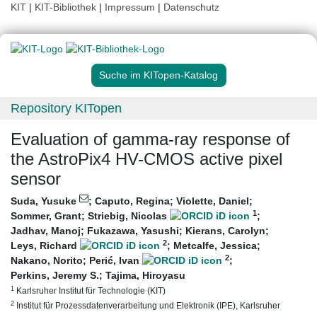
KIT
|
KIT-Bibliothek
|
Impressum
|
Datenschutz
Suche im KITopen-Katalog
Repository KITopen
Evaluation of gamma-ray response of
the AstroPix4 HV-CMOS active pixel
sensor
Suda, Yusuke
;
Caputo, Regina
;
Violette, Daniel
;
1
Sommer, Grant
;
Striebig, Nicolas
;
Jadhav, Manoj
;
Fukazawa, Yasushi
;
Kierans, Carolyn
;
2
Leys, Richard
;
Metcalfe, Jessica
;
2
Nakano, Norito
;
Perić, Ivan
;
Perkins, Jeremy S.
;
Tajima, Hiroyasu
1
Karlsruher Institut für Technologie (KIT)
2
Institut für Prozessdatenverarbeitung und Elektronik (IPE), Karlsruher