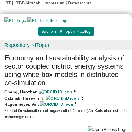
KIT
|
KIT-Bibliothek
|
Impressum
|
Datenschutz
Suche im KITopen-Katalog
Repository KITopen
Economy and sustainability analysis of
sector coupled district energy systems
using white-box models in distributed
co-simulation
1
Cheng, Haozhen
;
1
Çakmak, Hüseyin K.
;
1
Hagenmeyer, Veit
1
Institut für Automation und angewandte Informatik (IAI), Karlsruher Institut für
Technologie (KIT)