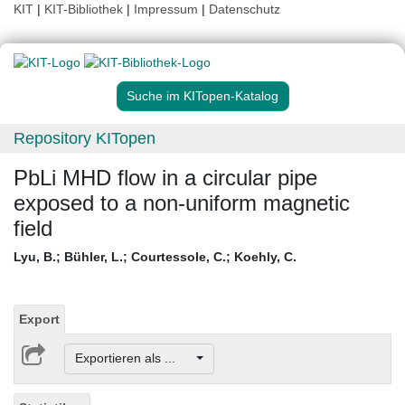
KIT
|
KIT-Bibliothek
|
Impressum
|
Datenschutz
Suche im KITopen-Katalog
Repository KITopen
PbLi MHD flow in a circular pipe
exposed to a non-uniform magnetic
field
Lyu, B.
;
Bühler, L.
;
Courtessole, C.
;
Koehly, C.
Export
Exportieren als ...