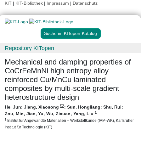
KIT
|
KIT-Bibliothek
|
Impressum
|
Datenschutz
Suche im KITopen-Katalog
Repository KITopen
Mechanical and damping properties of
CoCrFeMnNi high entropy alloy
reinforced Cu/MnCu laminated
composites by multi-scale gradient
heterostructure design
He, Jun
;
Jiang, Xiaosong
;
Sun, Hongliang
;
Shu, Rui
;
1
Zou, Min
;
Jiao, Yu
;
Wu, Zixuan
;
Yang, Liu
1
Institut für Angewandte Materialien – Werkstoffkunde (IAM-WK), Karlsruher
Institut für Technologie (KIT)