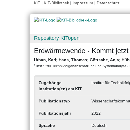
KIT
|
KIT-Bibliothek
|
Impressum
|
Datenschutz
Repository KITopen
Erdwärmewende - Kommt jetzt 
Urban, Karl
;
Hans, Thomas
;
Göttsche, Anja
;
Hüb
1
Institut für Technikfolgenabschätzung und Systemanalyse (ITA
Zugehörige
Institut für Technik
Institution(en) am KIT
Publikationstyp
Wissenschaftskommun
Publikationsjahr
2022
Sprache
Deutsch