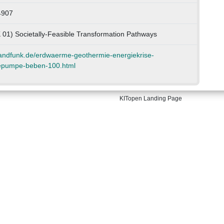
4907
 01) Societally-Feasible Transformation Pathways
landfunk.de/erdwaerme-geothermie-energiekrise-
epumpe-beben-100.html
KITopen Landing Page