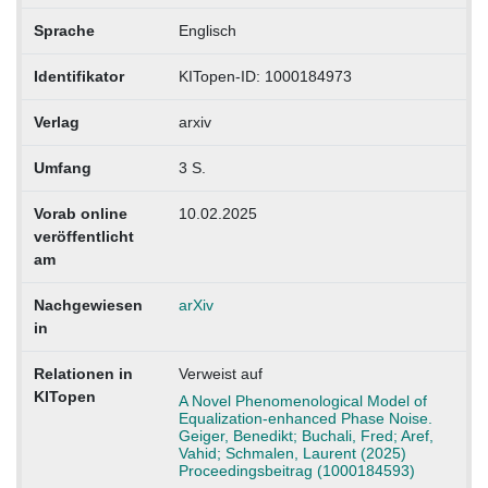
Sprache
Englisch
Identifikator
KITopen-ID: 1000184973
Verlag
arxiv
Umfang
3 S.
Vorab online
10.02.2025
veröffentlicht
am
Nachgewiesen
arXiv
in
Relationen in
Verweist auf
KITopen
A Novel Phenomenological Model of
Equalization-enhanced Phase Noise.
Geiger, Benedikt; Buchali, Fred; Aref,
Vahid; Schmalen, Laurent (2025)
Proceedingsbeitrag (1000184593)