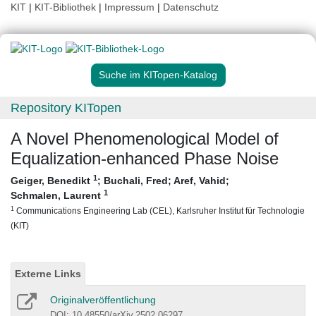
KIT
|
KIT-Bibliothek
|
Impressum
|
Datenschutz
Suche im KITopen-Katalog
Repository KITopen
A Novel Phenomenological Model of
Equalization-enhanced Phase Noise
1
Geiger, Benedikt
;
Buchali, Fred
;
Aref, Vahid
;
1
Schmalen, Laurent
1
Communications Engineering Lab (CEL), Karlsruher Institut für Technologie
(KIT)
Externe Links
Originalveröffentlichung
DOI: 10.48550/arXiv.2502.06297