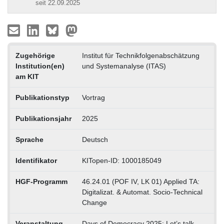
seit 22.09.2025
Zugehörige
Institut für Technikfolgenabschätzung
Institution(en)
und Systemanalyse (ITAS)
am KIT
Publikationstyp
Vortrag
Publikationsjahr
2025
Sprache
Deutsch
Identifikator
KITopen-ID: 1000185049
HGF-Programm
46.24.01 (POF IV, LK 01) Applied TA:
Digitalizat. & Automat. Socio-Technical
Change
Veranstaltung
Days of Democracy 2025: Let’s talk