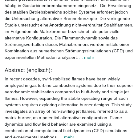
häufig in Gasturbinenbrennkammern eingesetzt. Die Erweiterung
des stabilen Betriebsbereichs solcher Systeme erfordert jedoch
die Untersuchung alternativer Brennerkonzepte. Die vorliegende
Studie untersucht eine Anordnung nicht-verdrallter Strahlflammen,
im Folgenden als Matrixbrenner bezeichnet, als potenzielle
alternative Konfiguration. Die Flammendynamik sowie das
Strömungsverhalten dieses Matrixbrenners werden mittels einer
Kombination aus numerischen Strömungssimulationen (CFD) und
experimentellen Methoden analysiert.
... mehr
Abstract (englisch):
In recent decades, swirl-stabilized flames have been widely
employed in gas turbine combustion systems due to their superior
aerodynamic stabilization compared to bluff-body and simple jet
flames. However, expanding the stable operating range of such
systems requires exploring alternative burner designs. This study
investigates an array of non-swirling jet flames, referred to as a
matrix burner, as a potential alternative configuration. Flame
dynamics and flow field behavior are examined using a
combination of computational fluid dynamics (CFD) simulations
and experimental methods.
... mehr