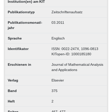
Institution(en) am KIT
Publikationstyp
Zeitschriftenaufsatz
Publikationsmonat/-
03.2011
jahr
Sprache
Englisch
Identifikator
ISSN: 0022-247X, 1096-0813
KITopen-ID: 1000185180
Erschienen in
Journal of Mathematical Analysis
and Applications
Verlag
Elsevier
Band
375
Heft
2
Seiten
467–477