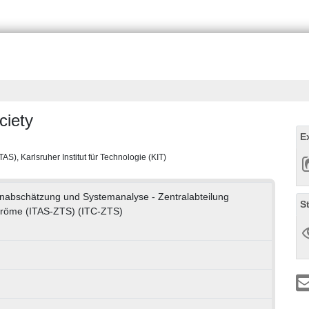
ciety
E
S), Karlsruher Institut für Technologie (KIT)
lgenabschätzung und Systemanalyse - Zentralabteilung
S
ströme (ITAS-ZTS) (ITC-ZTS)