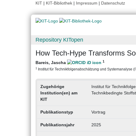
KIT
|
KIT-Bibliothek
|
Impressum
|
Datenschutz
Repository KITopen
How Tech-Hype Transforms So
1
Bareis, Jascha
1
Institut für Technikfolgenabschätzung und Systemanalyse (ITA
Zugehörige
Institut für Technikfo
Institution(en) am
Technikbedingte Stoff
KIT
Publikationstyp
Vortrag
Publikationsjahr
2025