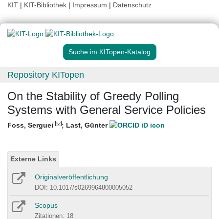
KIT
|
KIT-Bibliothek
|
Impressum
|
Datenschutz
Suche im KITopen-Katalog
Repository KITopen
On the Stability of Greedy Polling
Systems with General Service Policies
Foss, Serguei
;
Last, Günter
Externe Links
Originalveröffentlichung
DOI: 10.1017/s0269964800005052
Scopus
Zitationen: 18