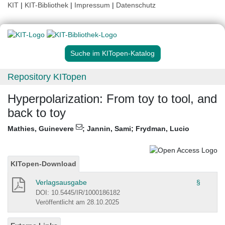
KIT
|
KIT-Bibliothek
|
Impressum
|
Datenschutz
Suche im KITopen-Katalog
Repository KITopen
Hyperpolarization: From toy to tool, and
back to toy
Mathies, Guinevere
;
Jannin, Sami
;
Frydman, Lucio
KITopen-Download
Verlagsausgabe
§
DOI: 10.5445/IR/1000186182
Veröffentlicht am 28.10.2025