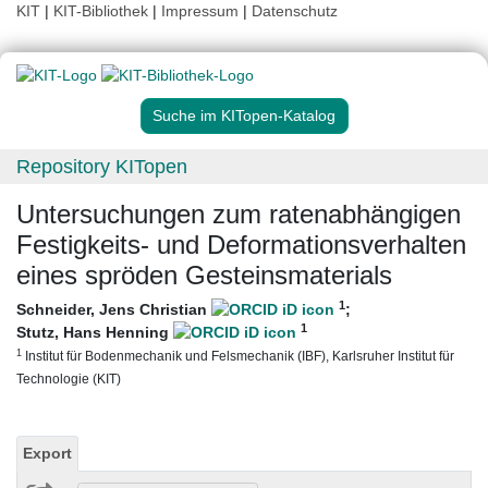
KIT
|
KIT-Bibliothek
|
Impressum
|
Datenschutz
Suche im KITopen-Katalog
Repository KITopen
Untersuchungen zum ratenabhängigen
Festigkeits- und Deformationsverhalten
eines spröden Gesteinsmaterials
1
Schneider, Jens Christian
;
1
Stutz, Hans Henning
1
Institut für Bodenmechanik und Felsmechanik (IBF), Karlsruher Institut für
Technologie (KIT)
Export